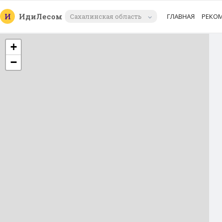
И
Иди
Лесом
Сахалинская область
ГЛАВНАЯ
РЕКО
+
−