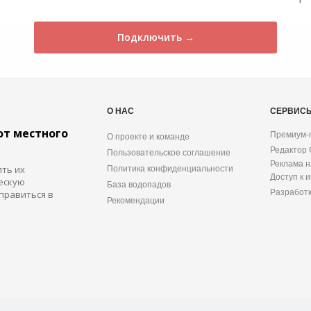
Подключить →
О НАС
СЕРВИС
от местного
Премиум-
О проекте и команде
Редактор
Пользовательское соглашение
Реклама н
ить их
Политика конфиденциальности
Доступ к 
ескую
База водопадов
Разработ
правиться в
Рекомендации