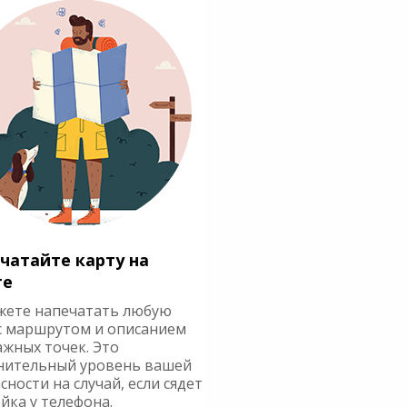
чатайте карту на
ге
жете напечатать любую
с маршрутом и описанием
ажных точек. Это
нительный уровень вашей
сности на случай, если сядет
йка у телефона.