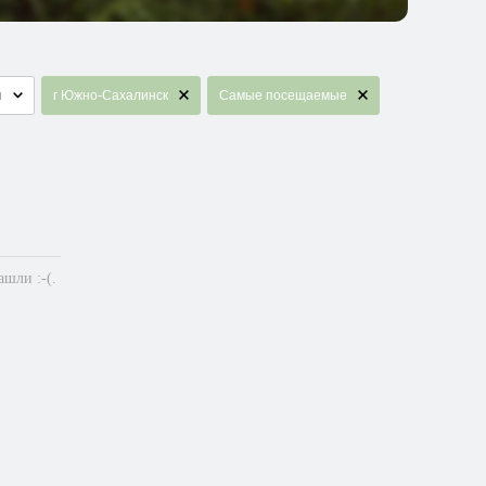
я
г Южно-Сахалинск
Самые посещаемые
шли :-(.