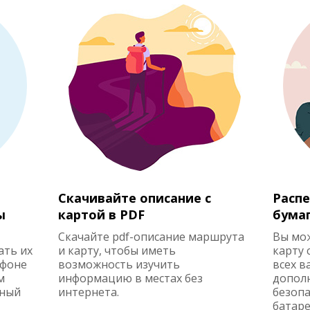
Скачивайте описание с
Распе
ы
картой в PDF
бума
Скачайте pdf-описание маршрута
Вы мо
ать их
и карту, чтобы иметь
карту 
ефоне
возможность изучить
всех в
м
информацию в местах без
допол
жный
интернета.
безопа
батаре