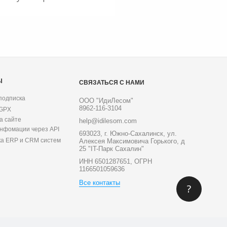
Ы
СВЯЗАТЬСЯ С НАМИ
подписка
ООО "ИдиЛесом"
8962-116-3104
 GPX
а сайте
help@idilesom.com
инфомации через API
693023, г. Южно-Сахалинск, ул.
ка ERP и CRM систем
Алексея Максимовича Горького, д
25 "IT-Парк Сахалин"
ИНН 6501287651, ОГРН
1166501059636
Все контакты
?