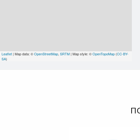
Leaflet
| Map data: ©
OpenStreetMap
,
SRTM
| Map style: ©
OpenTopoMap
(
CC-BY-
SA
)
П