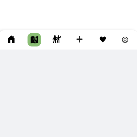
ПОДКЛЮЧИТЕ ДЛЯ СЕБЯ
ПРЕМИУМ
С премиум аккаунтом Вы сможете
скачивать треки в разных форматах для мобильных карт
и навигаторов
распечатывать маршруты и сохранять их в pdf,
копировать треки с сайта в свою библиотеку
наслаждаться сайтом без рекламы
помочь проекту и почувствовать себя лучше