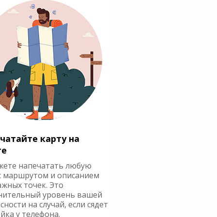
чатайте карту на
ге
жете напечатать любую
с маршрутом и описанием
ажных точек. Это
нительный уровень вашей
сности на случай, если сядет
йка у телефона.