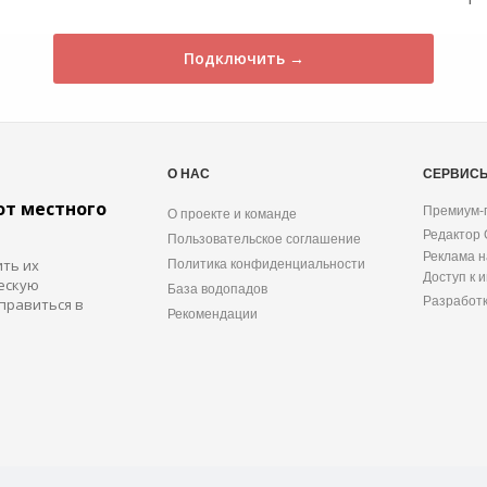
Подключить →
О НАС
СЕРВИС
от местного
Премиум-
О проекте и команде
Редактор
Пользовательское соглашение
Реклама н
ить их
Политика конфиденциальности
Доступ к 
ескую
База водопадов
Разработ
правиться в
Рекомендации