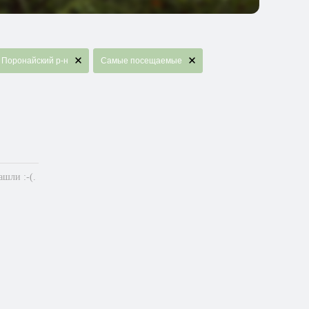
Поронайский р-н
Самые посещаемые
шли :-(.