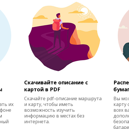
Скачивайте описание с
Распе
ы
картой в PDF
бума
Скачайте pdf-описание маршрута
Вы мо
ать их
и карту, чтобы иметь
карту 
ефоне
возможность изучить
всех в
м
информацию в местах без
допол
жный
интернета.
безопа
батаре