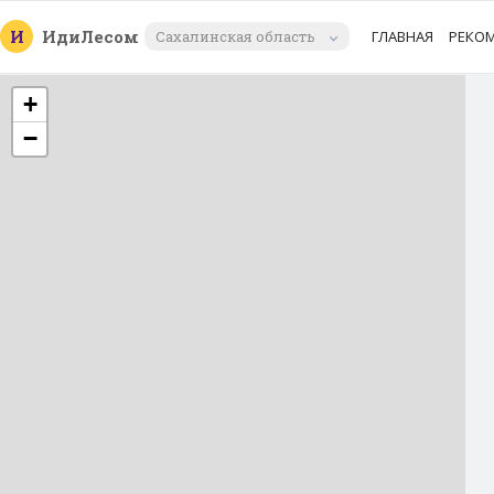
И
Иди
Лесом
Сахалинская область
ГЛАВНАЯ
РЕКО
+
−