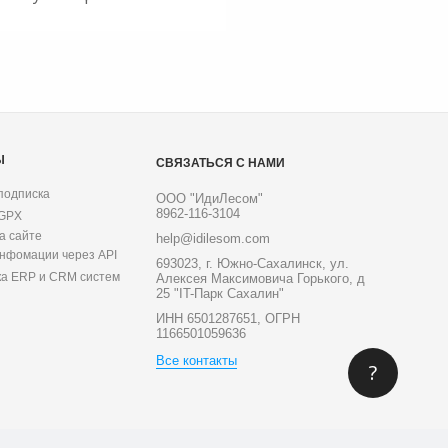
Ы
СВЯЗАТЬСЯ С НАМИ
подписка
ООО "ИдиЛесом"
8962-116-3104
 GPX
а сайте
help@idilesom.com
инфомации через API
693023, г. Южно-Сахалинск, ул.
ка ERP и CRM систем
Алексея Максимовича Горького, д
25 "IT-Парк Сахалин"
ИНН 6501287651, ОГРН
1166501059636
Все контакты
?