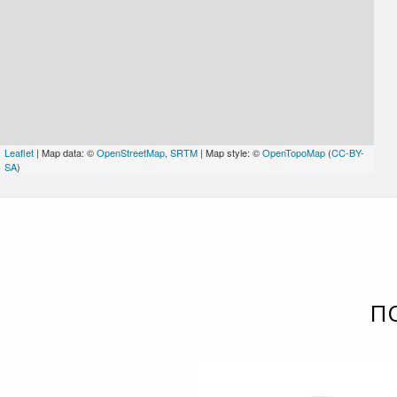
Leaflet
| Map data: ©
OpenStreetMap
,
SRTM
| Map style: ©
OpenTopoMap
(
CC-BY-
SA
)
П