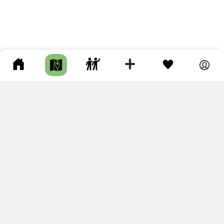
ПОДКЛЮЧИТЕ ДЛЯ СЕБЯ
ПРЕМИУМ
С премиум аккаунтом Вы сможете
скачивать треки в разных форматах для мобильных карт
и навигаторов
распечатывать маршруты и сохранять их в pdf,
копировать треки с сайта в свою библиотеку
наслаждаться сайтом без рекламы
помочь проекту и почувствовать себя лучше