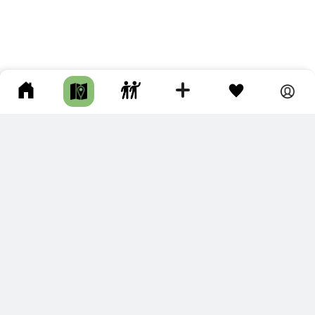
ПОДКЛЮЧИТЕ ДЛЯ СЕБЯ
ПРЕМИУМ
С премиум аккаунтом Вы сможете
скачивать треки в разных форматах для мобильных карт
и навигаторов
распечатывать маршруты и сохранять их в pdf,
копировать треки с сайта в свою библиотеку
наслаждаться сайтом без рекламы
помочь проекту и почувствовать себя лучше