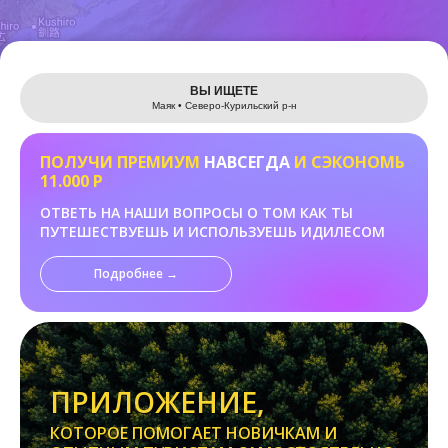
Leaflet
ВЫ ИЩЕТЕ
Маяк • Северо-Курильский р-н
ПОЛУЧИ ПРЕМИУМ
НАВСЕГДА
И СЭКОНОМЬ
11.000 Р
ОТВЕТЬ НА НАШИ ВОПРОСЫ О ТОМ КАК ТЫ
ПУТЕШЕСТВУЕШЬ И ИСПОЛЬЗУЕШЬ ИДИЛЕСОМ
Подробнее →
ПРИЛОЖЕНИЕ,
КОТОРОЕ ПОМОГАЕТ НОВИЧКАМ И