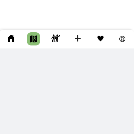
ПОДКЛЮЧИТЕ ДЛЯ СЕБЯ
ПРЕМИУМ
С премиум аккаунтом Вы сможете
скачивать треки в разных форматах для мобильных карт
и навигаторов
распечатывать маршруты и сохранять их в pdf,
копировать треки с сайта в свою библиотеку
наслаждаться сайтом без рекламы
помочь проекту и почувствовать себя лучше