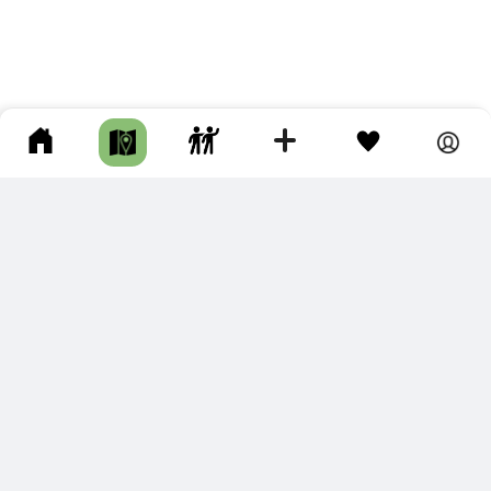
ПОДКЛЮЧИТЕ ДЛЯ СЕБЯ
ПРЕМИУМ
С премиум аккаунтом Вы сможете
скачивать треки в разных форматах для мобильных карт
и навигаторов
распечатывать маршруты и сохранять их в pdf,
копировать треки с сайта в свою библиотеку
наслаждаться сайтом без рекламы
помочь проекту и почувствовать себя лучше