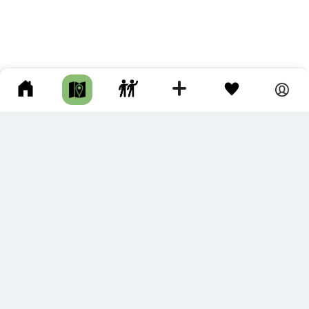
ПОДКЛЮЧИТЕ ДЛЯ СЕБЯ
ПРЕМИУМ
С премиум аккаунтом Вы сможете
скачивать треки в разных форматах для мобильных карт
и навигаторов
распечатывать маршруты и сохранять их в pdf,
копировать треки с сайта в свою библиотеку
наслаждаться сайтом без рекламы
помочь проекту и почувствовать себя лучше