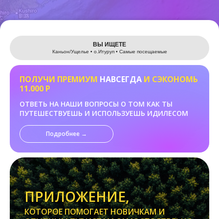
Leaflet
ВЫ ИЩЕТЕ
Каньон/Ущелье • о.Итуруп • Самые посещаемые
ПОЛУЧИ ПРЕМИУМ
НАВСЕГДА
И СЭКОНОМЬ
11.000 Р
ОТВЕТЬ НА НАШИ ВОПРОСЫ О ТОМ КАК ТЫ
ПУТЕШЕСТВУЕШЬ И ИСПОЛЬЗУЕШЬ ИДИЛЕСОМ
Подробнее →
ПРИЛОЖЕНИЕ,
КОТОРОЕ ПОМОГАЕТ НОВИЧКАМ И