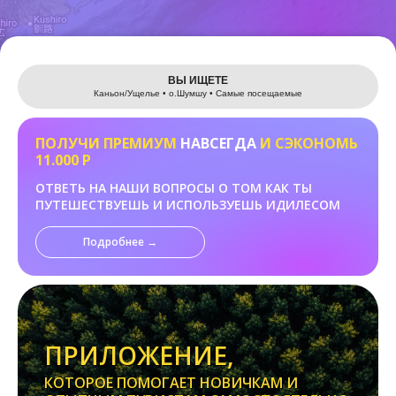
Leaflet
ВЫ ИЩЕТЕ
Каньон/Ущелье • о.Шумшу • Самые посещаемые
ПОЛУЧИ ПРЕМИУМ
НАВСЕГДА
И СЭКОНОМЬ
11.000 Р
ОТВЕТЬ НА НАШИ ВОПРОСЫ О ТОМ КАК ТЫ
ПУТЕШЕСТВУЕШЬ И ИСПОЛЬЗУЕШЬ ИДИЛЕСОМ
Подробнее →
ПРИЛОЖЕНИЕ,
КОТОРОЕ ПОМОГАЕТ НОВИЧКАМ И