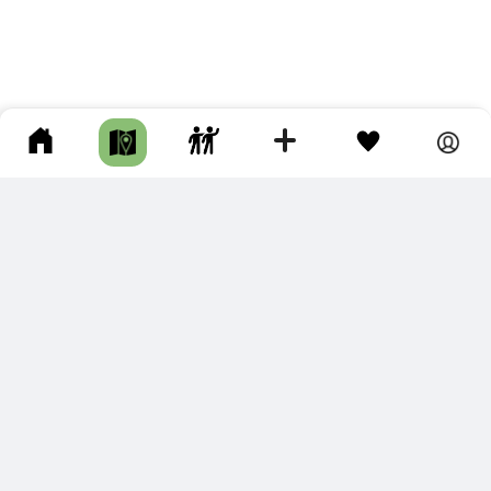
ПОДКЛЮЧИТЕ ДЛЯ СЕБЯ
ПРЕМИУМ
С премиум аккаунтом Вы сможете
скачивать треки в разных форматах для мобильных карт
и навигаторов
распечатывать маршруты и сохранять их в pdf,
копировать треки с сайта в свою библиотеку
наслаждаться сайтом без рекламы
помочь проекту и почувствовать себя лучше