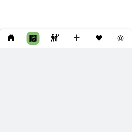
ПОДКЛЮЧИТЕ ДЛЯ СЕБЯ
ПРЕМИУМ
С премиум аккаунтом Вы сможете
скачивать треки в разных форматах для мобильных карт
и навигаторов
распечатывать маршруты и сохранять их в pdf,
копировать треки с сайта в свою библиотеку
наслаждаться сайтом без рекламы
помочь проекту и почувствовать себя лучше