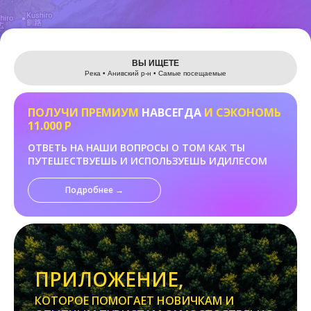
Leaflet
ВЫ ИЩЕТЕ
Река • Анивский р-н • Самые посещаемые
ПОЛУЧИ ПРЕМИУМ
НАВСЕГДА
И СЭКОНОМЬ
11.000 Р
ОТВЕТЬ НА НАШИ ВОПРОСЫ О ТОМ КАК ТЫ
ПУТЕШЕСТВУЕШЬ И ИСПОЛЬЗУЕШЬ ИДИЛЕСОМ
Подробнее →
ПРИЛОЖЕНИЕ,
КОТОРОЕ ПОМОГАЕТ НОВИЧКАМ И