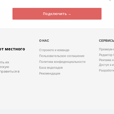
Подключить →
О НАС
СЕРВИС
от местного
Премиум-
О проекте и команде
Редактор
Пользовательское соглашение
Реклама н
ить их
Политика конфиденциальности
Доступ к 
ескую
База водопадов
Разработ
правиться в
Рекомендации