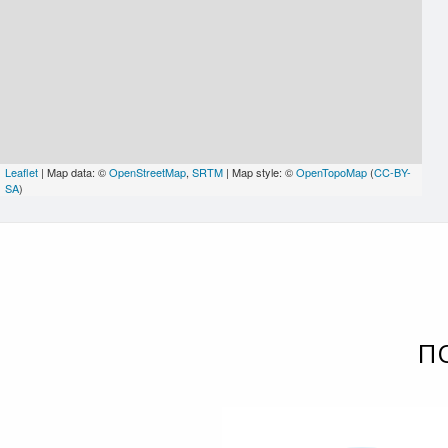
Leaflet
| Map data: ©
OpenStreetMap
,
SRTM
| Map style: ©
OpenTopoMap
(
CC-BY-
SA
)
П