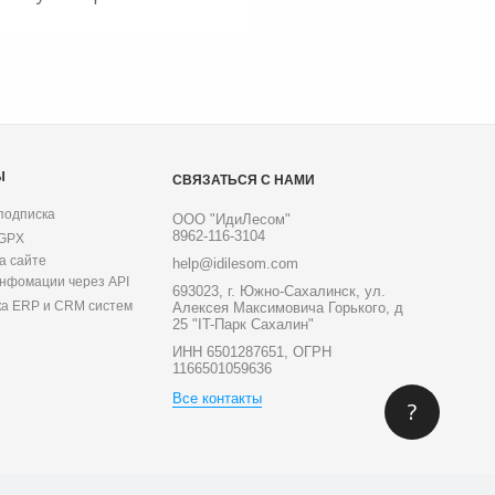
Ы
СВЯЗАТЬСЯ С НАМИ
подписка
ООО "ИдиЛесом"
8962-116-3104
 GPX
а сайте
help@idilesom.com
инфомации через API
693023, г. Южно-Сахалинск, ул.
ка ERP и CRM систем
Алексея Максимовича Горького, д
25 "IT-Парк Сахалин"
ИНН 6501287651, ОГРН
1166501059636
Все контакты
?