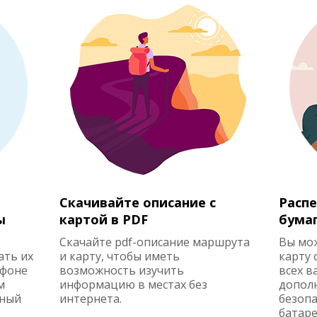
Скачивайте описание с
Распе
ы
картой в PDF
бума
Скачайте pdf-описание маршрута
Вы мо
ать их
и карту, чтобы иметь
карту 
ефоне
возможность изучить
всех в
м
информацию в местах без
допол
жный
интернета.
безопа
батаре