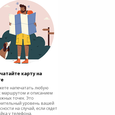
чатайте карту на
ге
жете напечатать любую
с маршрутом и описанием
ажных точек. Это
нительный уровень вашей
сности на случай, если сядет
йка у телефона.