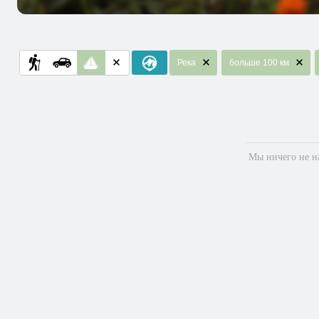
Река
больше 100 км
Мы ничего не на