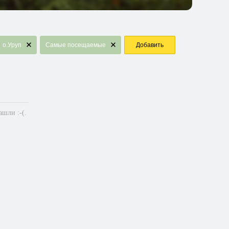
о.Уруп
Самые посещаемые
Добавить
шли :-(.