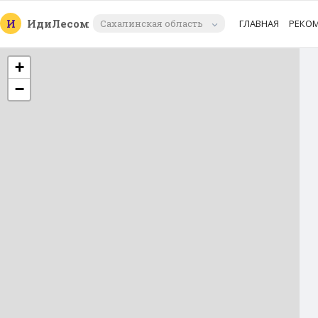
И
Иди
Лесом
Сахалинская область
ГЛАВНАЯ
РЕКО
+
−