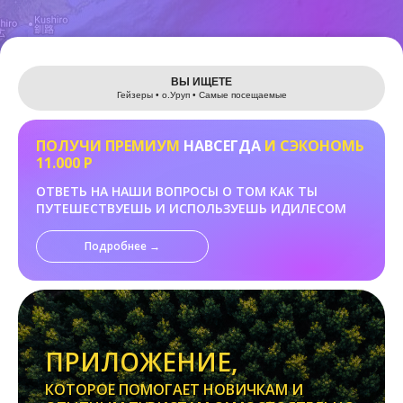
Leaflet
ВЫ ИЩЕТЕ
Гейзеры • о.Уруп • Самые посещаемые
ПОЛУЧИ ПРЕМИУМ
НАВСЕГДА
И СЭКОНОМЬ
11.000 Р
ОТВЕТЬ НА НАШИ ВОПРОСЫ О ТОМ КАК ТЫ
ПУТЕШЕСТВУЕШЬ И ИСПОЛЬЗУЕШЬ ИДИЛЕСОМ
Подробнее →
ПРИЛОЖЕНИЕ,
КОТОРОЕ ПОМОГАЕТ НОВИЧКАМ И