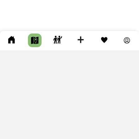
ПОДКЛЮЧИТЕ ДЛЯ СЕБЯ
ПРЕМИУМ
С премиум аккаунтом Вы сможете
скачивать треки в разных форматах для мобильных карт
и навигаторов
распечатывать маршруты и сохранять их в pdf,
копировать треки с сайта в свою библиотеку
наслаждаться сайтом без рекламы
помочь проекту и почувствовать себя лучше