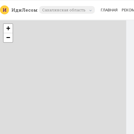
И
Иди
Лесом
Сахалинская область
ГЛАВНАЯ
РЕКО
+
−