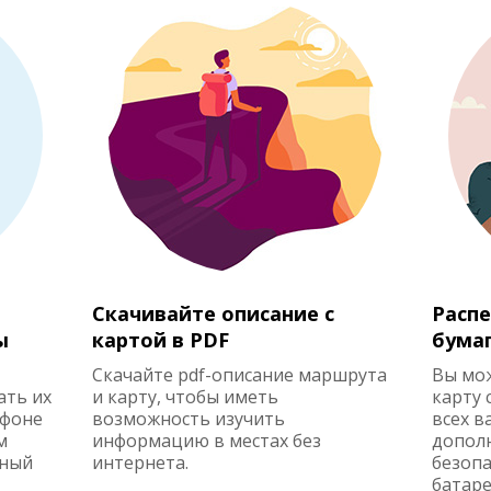
Скачивайте описание с
Распе
ы
картой в PDF
бума
Скачайте pdf-описание маршрута
Вы мо
ать их
и карту, чтобы иметь
карту 
ефоне
возможность изучить
всех в
м
информацию в местах без
допол
жный
интернета.
безопа
батаре