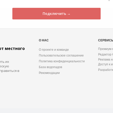
Подключить →
О НАС
СЕРВИС
от местного
Премиум-
О проекте и команде
Редактор
Пользовательское соглашение
Реклама н
ить их
Политика конфиденциальности
Доступ к 
ескую
База водопадов
Разработ
правиться в
Рекомендации