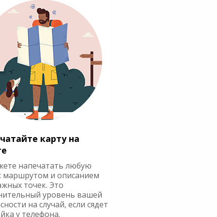
чатайте карту на
ге
жете напечатать любую
с маршрутом и описанием
ажных точек. Это
нительный уровень вашей
сности на случай, если сядет
йка у телефона.