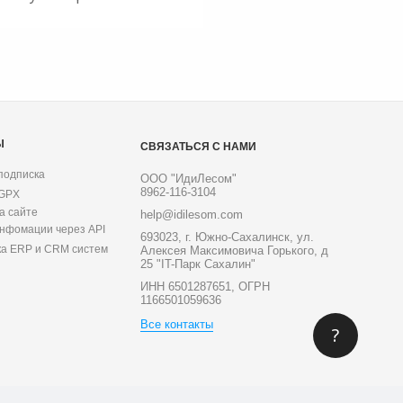
Ы
СВЯЗАТЬСЯ С НАМИ
подписка
ООО "ИдиЛесом"
8962-116-3104
 GPX
а сайте
help@idilesom.com
инфомации через API
693023, г. Южно-Сахалинск, ул.
ка ERP и CRM систем
Алексея Максимовича Горького, д
25 "IT-Парк Сахалин"
ИНН 6501287651, ОГРН
1166501059636
Все контакты
?