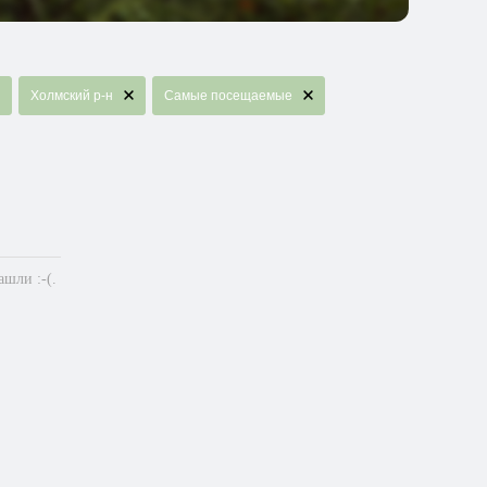
Холмский р-н
Самые посещаемые
шли :-(.