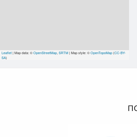
Leaflet
| Map data: ©
OpenStreetMap
,
SRTM
| Map style: ©
OpenTopoMap
(
CC-BY-
SA
)
П