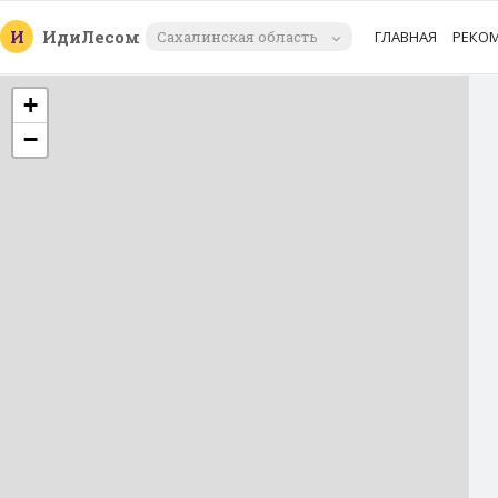
И
Иди
Лесом
Сахалинская область
ГЛАВНАЯ
РЕКО
+
−