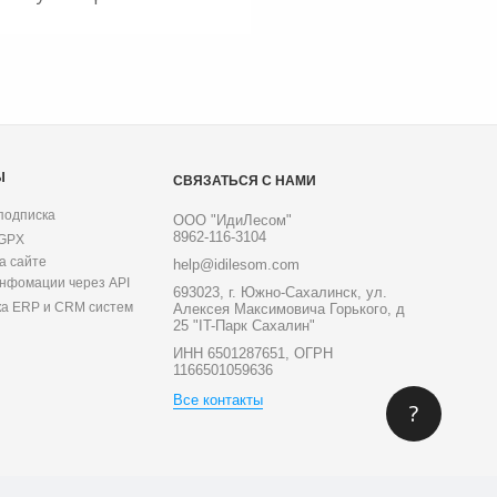
Ы
СВЯЗАТЬСЯ С НАМИ
подписка
ООО "ИдиЛесом"
8962-116-3104
 GPX
а сайте
help@idilesom.com
инфомации через API
693023, г. Южно-Сахалинск, ул.
ка ERP и CRM систем
Алексея Максимовича Горького, д
25 "IT-Парк Сахалин"
ИНН 6501287651, ОГРН
1166501059636
Все контакты
?