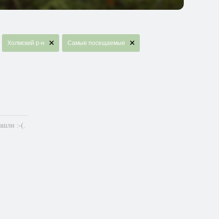
Холмский р-н
Самые посещаемые
шли :-(.