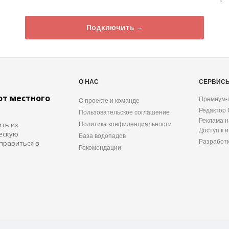
Подключить →
О НАС
СЕРВИС
от местного
Премиум-
О проекте и команде
Редактор
Пользовательское соглашение
Реклама н
ить их
Политика конфиденциальности
Доступ к 
ескую
База водопадов
Разработ
правиться в
Рекомендации