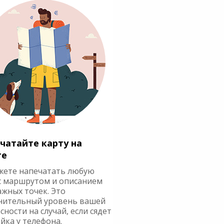
чатайте карту на
ге
жете напечатать любую
с маршрутом и описанием
ажных точек. Это
нительный уровень вашей
сности на случай, если сядет
йка у телефона.