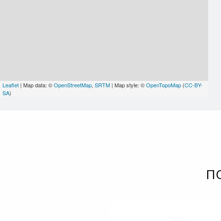
Leaflet
| Map data: ©
OpenStreetMap
,
SRTM
| Map style: ©
OpenTopoMap
(
CC-BY-
SA
)
П