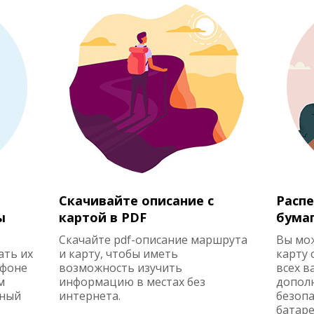
Скачивайте описание с
Распе
ы
картой в PDF
бума
Скачайте pdf-описание маршрута
Вы мо
ать их
и карту, чтобы иметь
карту 
ефоне
возможность изучить
всех в
м
информацию в местах без
допол
жный
интернета.
безопа
батаре