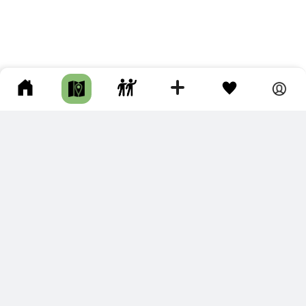
ПОДКЛЮЧИТЕ ДЛЯ СЕБЯ
ПРЕМИУМ
С премиум аккаунтом Вы сможете
скачивать треки в разных форматах для мобильных карт
и навигаторов
распечатывать маршруты и сохранять их в pdf,
копировать треки с сайта в свою библиотеку
наслаждаться сайтом без рекламы
помочь проекту и почувствовать себя лучше