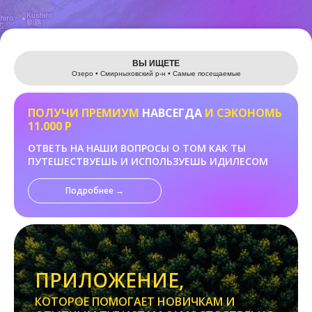
Leaflet
ВЫ ИЩЕТЕ
Озеро • Смирныховский р-н • Самые посещаемые
ПОЛУЧИ ПРЕМИУМ
НАВСЕГДА
И СЭКОНОМЬ
11.000 Р
ОТВЕТЬ НА НАШИ ВОПРОСЫ О ТОМ КАК ТЫ
ПУТЕШЕСТВУЕШЬ И ИСПОЛЬЗУЕШЬ ИДИЛЕСОМ
Подробнее →
ПРИЛОЖЕНИЕ,
КОТОРОЕ ПОМОГАЕТ НОВИЧКАМ И