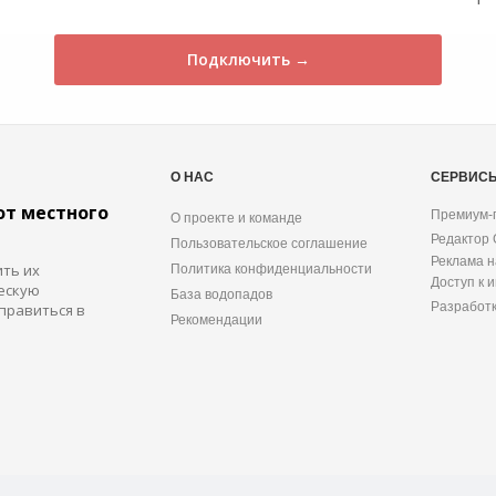
Подключить →
О НАС
СЕРВИС
от местного
Премиум-
О проекте и команде
Редактор
Пользовательское соглашение
Реклама н
ить их
Политика конфиденциальности
Доступ к 
ескую
База водопадов
Разработ
правиться в
Рекомендации