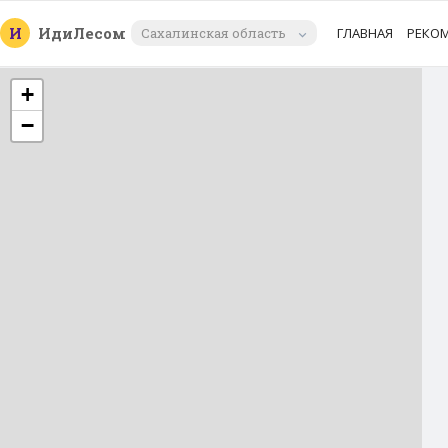
И
Иди
Лесом
Сахалинская область
ГЛАВНАЯ
РЕКО
+
−