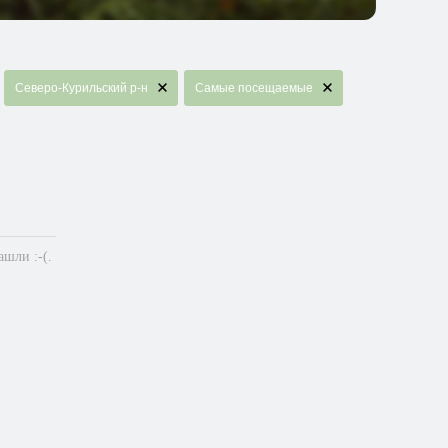
Северо-Курильский р-н
Самые посещаемые
шли :-(.