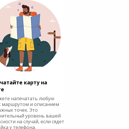
чатайте карту на
ге
жете напечатать любую
с маршрутом и описанием
ажных точек. Это
нительный уровень вашей
сности на случай, если сядет
йка у телефона.