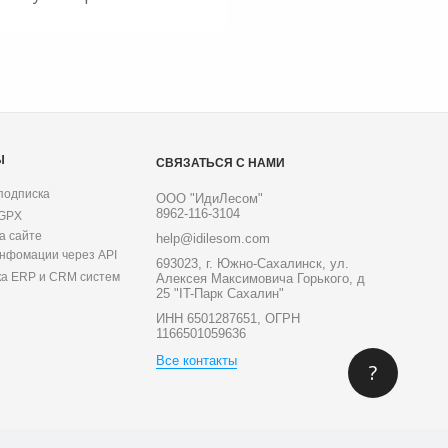
Ы
СВЯЗАТЬСЯ С НАМИ
подписка
ООО "ИдиЛесом"
8962-116-3104
 GPX
а сайте
help@idilesom.com
инфомации через API
693023, г. Южно-Сахалинск, ул.
ка ERP и CRM систем
Алексея Максимовича Горького, д
25 "IT-Парк Сахалин"
ИНН 6501287651, ОГРН
1166501059636
Все контакты
?