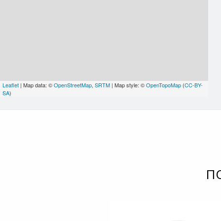
Leaflet
| Map data: ©
OpenStreetMap
,
SRTM
| Map style: ©
OpenTopoMap
(
CC-BY-
SA
)
П