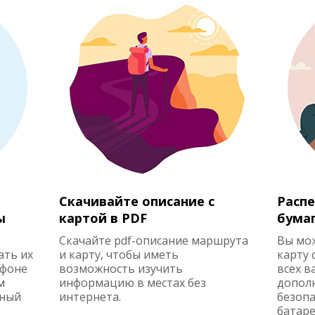
Скачивайте описание с
Распе
ы
картой в PDF
бума
Скачайте pdf-описание маршрута
Вы мо
ать их
и карту, чтобы иметь
карту 
ефоне
возможность изучить
всех в
м
информацию в местах без
допол
жный
интернета.
безопа
батаре