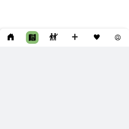
ПОДКЛЮЧИТЕ ДЛЯ СЕБЯ
ПРЕМИУМ
С премиум аккаунтом Вы сможете
скачивать треки в разных форматах для мобильных карт
и навигаторов
распечатывать маршруты и сохранять их в pdf,
копировать треки с сайта в свою библиотеку
наслаждаться сайтом без рекламы
помочь проекту и почувствовать себя лучше