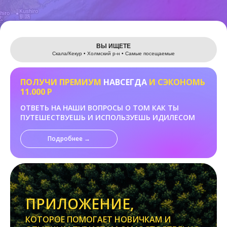
Leaflet
ВЫ ИЩЕТЕ
Скала/Кекур • Холмский р-н • Самые посещаемые
ПОЛУЧИ ПРЕМИУМ
НАВСЕГДА
И СЭКОНОМЬ
11.000 Р
ОТВЕТЬ НА НАШИ ВОПРОСЫ О ТОМ КАК ТЫ
ПУТЕШЕСТВУЕШЬ И ИСПОЛЬЗУЕШЬ ИДИЛЕСОМ
Подробнее →
ПРИЛОЖЕНИЕ,
КОТОРОЕ ПОМОГАЕТ НОВИЧКАМ И