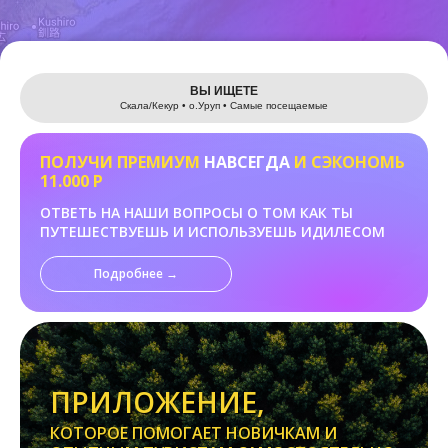
Leaflet
ВЫ ИЩЕТЕ
Скала/Кекур • о.Уруп • Самые посещаемые
ПОЛУЧИ ПРЕМИУМ
НАВСЕГДА
И СЭКОНОМЬ
11.000 Р
ОТВЕТЬ НА НАШИ ВОПРОСЫ О ТОМ КАК ТЫ
ПУТЕШЕСТВУЕШЬ И ИСПОЛЬЗУЕШЬ ИДИЛЕСОМ
Подробнее →
ПРИЛОЖЕНИЕ,
КОТОРОЕ ПОМОГАЕТ НОВИЧКАМ И