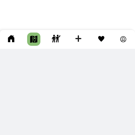
ПОДКЛЮЧИТЕ ДЛЯ СЕБЯ
ПРЕМИУМ
С премиум аккаунтом Вы сможете
скачивать треки в разных форматах для мобильных карт
и навигаторов
распечатывать маршруты и сохранять их в pdf,
копировать треки с сайта в свою библиотеку
наслаждаться сайтом без рекламы
помочь проекту и почувствовать себя лучше