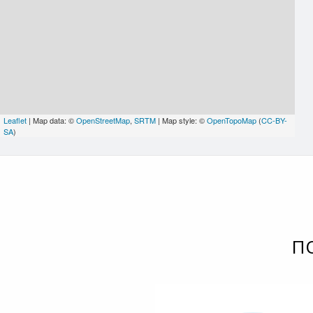
Leaflet
| Map data: ©
OpenStreetMap
,
SRTM
| Map style: ©
OpenTopoMap
(
CC-BY-
SA
)
П