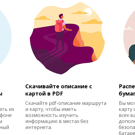
Скачивайте описание с
Распе
ы
картой в PDF
бума
Скачайте pdf-описание маршрута
Вы мо
ать их
и карту, чтобы иметь
карту 
ефоне
возможность изучить
всех в
м
информацию в местах без
допол
жный
интернета.
безопа
батаре