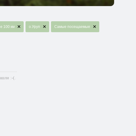
е 100 км
о.Уруп
Самые посещаемые
шли :-(.