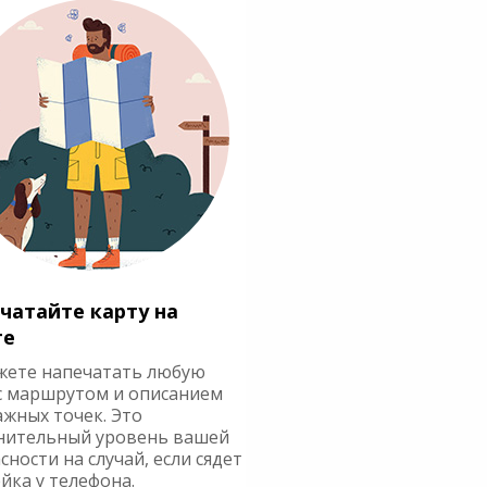
чатайте карту на
ге
жете напечатать любую
с маршрутом и описанием
ажных точек. Это
нительный уровень вашей
сности на случай, если сядет
йка у телефона.