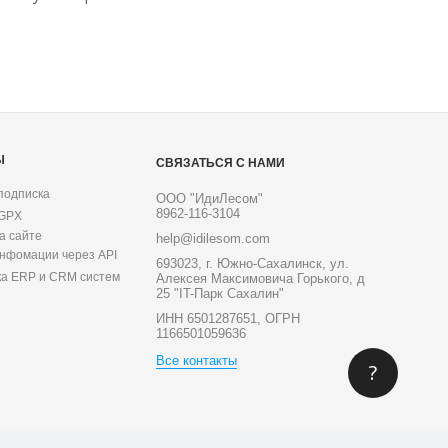
Ы
СВЯЗАТЬСЯ С НАМИ
подписка
ООО "ИдиЛесом"
8962-116-3104
 GPX
а сайте
help@idilesom.com
инфомации через API
693023, г. Южно-Сахалинск, ул.
ка ERP и CRM систем
Алексея Максимовича Горького, д
25 "IT-Парк Сахалин"
ИНН 6501287651, ОГРН
1166501059636
Все контакты
?