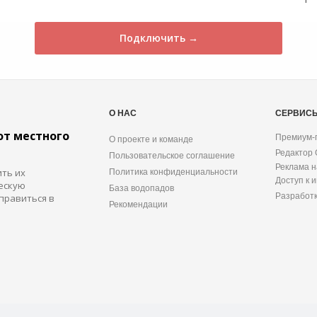
Подключить →
О НАС
СЕРВИС
от местного
Премиум-
О проекте и команде
Редактор
Пользовательское соглашение
Реклама н
ить их
Политика конфиденциальности
Доступ к 
ескую
База водопадов
Разработ
правиться в
Рекомендации