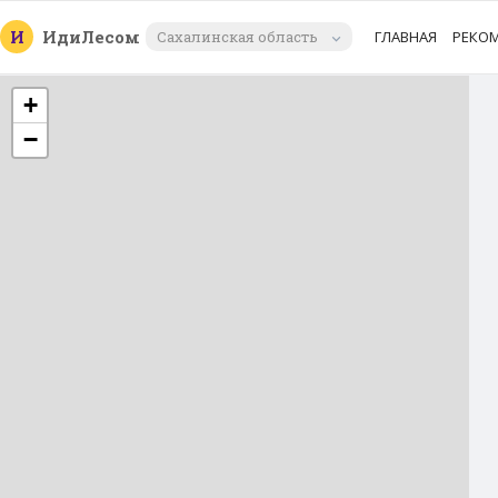
И
Иди
Лесом
Сахалинская область
ГЛАВНАЯ
РЕКО
+
−