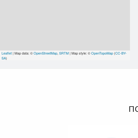
Leaflet
| Map data: ©
OpenStreetMap
,
SRTM
| Map style: ©
OpenTopoMap
(
CC-BY-
SA
)
П