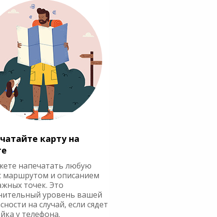
чатайте карту на
ге
жете напечатать любую
с маршрутом и описанием
ажных точек. Это
нительный уровень вашей
сности на случай, если сядет
йка у телефона.