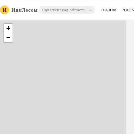
И
Иди
Лесом
Сахалинская область
ГЛАВНАЯ
РЕКО
+
−