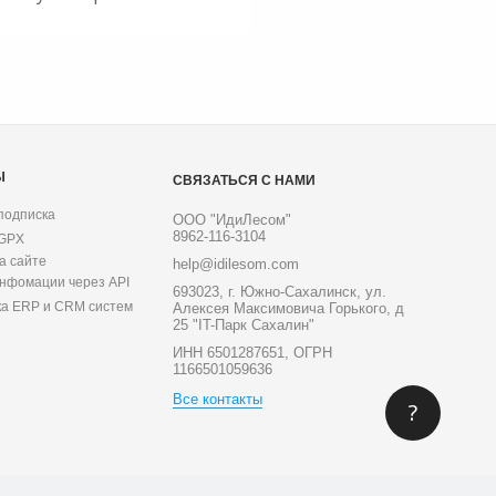
Ы
СВЯЗАТЬСЯ С НАМИ
подписка
ООО "ИдиЛесом"
8962-116-3104
 GPX
а сайте
help@idilesom.com
инфомации через API
693023, г. Южно-Сахалинск, ул.
ка ERP и CRM систем
Алексея Максимовича Горького, д
25 "IT-Парк Сахалин"
ИНН 6501287651, ОГРН
1166501059636
Все контакты
?