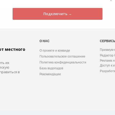
Подключить →
О НАС
СЕРВИС
от местного
Премиум-
О проекте и команде
Редактор
Пользовательское соглашение
Реклама н
ить их
Политика конфиденциальности
Доступ к 
ескую
База водопадов
Разработ
правиться в
Рекомендации