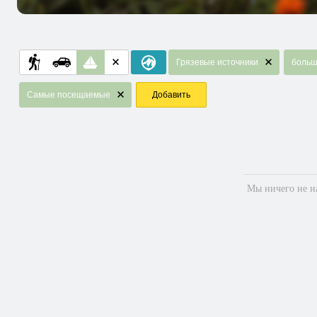
Грязевые источники
больш
Самые посещаемые
Добавить
Мы ничего не на