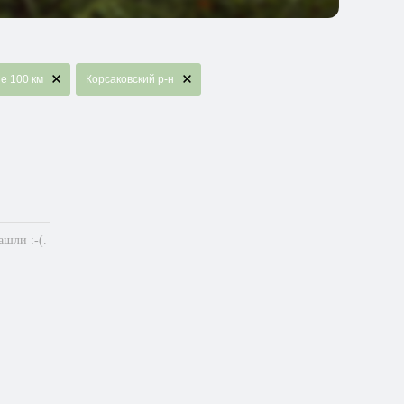
е 100 км
Корсаковский р-н
шли :-(.