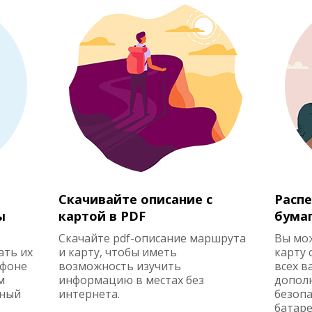
Скачивайте описание с
Распе
ы
картой в PDF
бума
Скачайте pdf-описание маршрута
Вы мо
ать их
и карту, чтобы иметь
карту 
ефоне
возможность изучить
всех в
м
информацию в местах без
допол
жный
интернета.
безопа
батаре