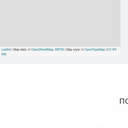
Leaflet
| Map data: ©
OpenStreetMap
,
SRTM
| Map style: ©
OpenTopoMap
(
CC-BY-
SA
)
П