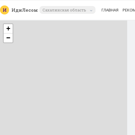
И
Иди
Лесом
Сахалинская область
ГЛАВНАЯ
РЕКО
+
−