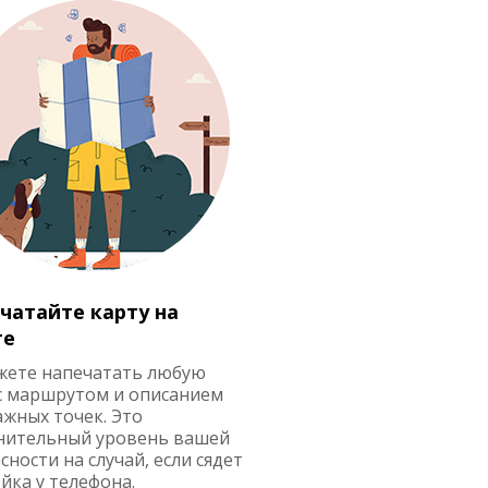
чатайте карту на
ге
жете напечатать любую
с маршрутом и описанием
ажных точек. Это
нительный уровень вашей
сности на случай, если сядет
йка у телефона.