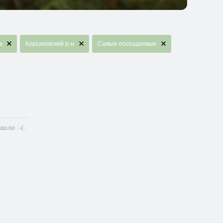
м
Корсаковский р-н
Самые посещаемые
шли :-(.