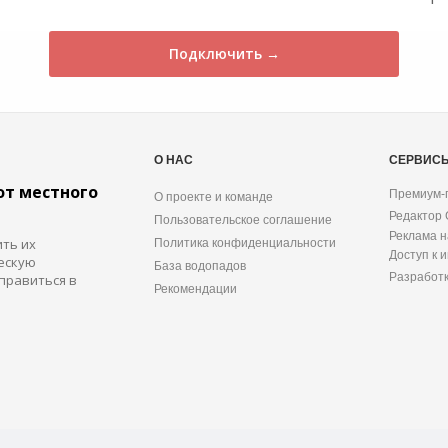
Подключить →
О НАС
СЕРВИС
от местного
Премиум-
О проекте и команде
Редактор
Пользовательское соглашение
Реклама н
ить их
Политика конфиденциальности
Доступ к 
ескую
База водопадов
Разработ
правиться в
Рекомендации