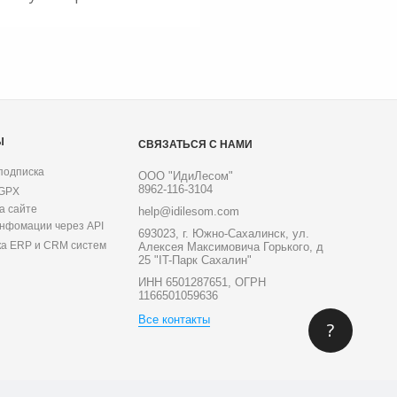
Ы
СВЯЗАТЬСЯ С НАМИ
подписка
ООО "ИдиЛесом"
8962-116-3104
 GPX
а сайте
help@idilesom.com
инфомации через API
693023, г. Южно-Сахалинск, ул.
ка ERP и CRM систем
Алексея Максимовича Горького, д
25 "IT-Парк Сахалин"
ИНН 6501287651, ОГРН
1166501059636
Все контакты
?