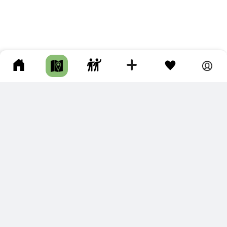
ПОДКЛЮЧИТЕ ДЛЯ СЕБЯ
ПРЕМИУМ
С премиум аккаунтом Вы сможете
скачивать треки в разных форматах для мобильных карт
и навигаторов
распечатывать маршруты и сохранять их в pdf,
копировать треки с сайта в свою библиотеку
наслаждаться сайтом без рекламы
помочь проекту и почувствовать себя лучше