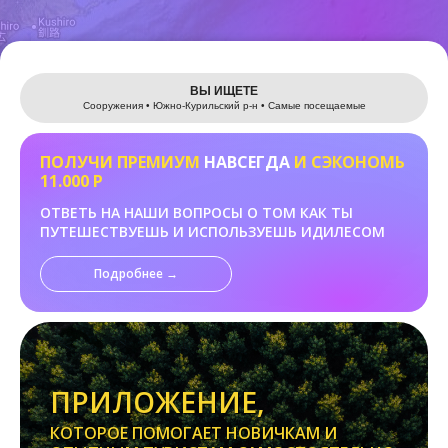
Leaflet
ВЫ ИЩЕТЕ
Сооружения • Южно-Курильский р-н • Самые посещаемые
ПОЛУЧИ ПРЕМИУМ
НАВСЕГДА
И СЭКОНОМЬ
11.000 Р
ОТВЕТЬ НА НАШИ ВОПРОСЫ О ТОМ КАК ТЫ
ПУТЕШЕСТВУЕШЬ И ИСПОЛЬЗУЕШЬ ИДИЛЕСОМ
Подробнее →
ПРИЛОЖЕНИЕ,
КОТОРОЕ ПОМОГАЕТ НОВИЧКАМ И