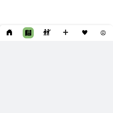
ПОДКЛЮЧИТЕ ДЛЯ СЕБЯ
ПРЕМИУМ
С премиум аккаунтом Вы сможете
скачивать треки в разных форматах для мобильных карт
и навигаторов
распечатывать маршруты и сохранять их в pdf,
копировать треки с сайта в свою библиотеку
наслаждаться сайтом без рекламы
помочь проекту и почувствовать себя лучше