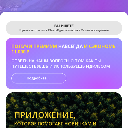
Leaflet
ВЫ ИЩЕТЕ
Горячие источники • Южно-Курильский р-н • Самые посещаемые
ПОЛУЧИ ПРЕМИУМ
НАВСЕГДА
И СЭКОНОМЬ
11.000 Р
ОТВЕТЬ НА НАШИ ВОПРОСЫ О ТОМ КАК ТЫ
ПУТЕШЕСТВУЕШЬ И ИСПОЛЬЗУЕШЬ ИДИЛЕСОМ
Подробнее →
ПРИЛОЖЕНИЕ,
КОТОРОЕ ПОМОГАЕТ НОВИЧКАМ И