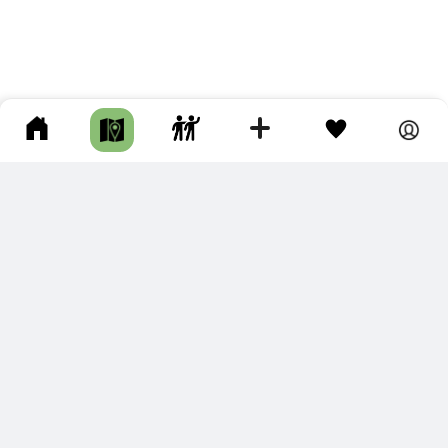
ПОДКЛЮЧИТЕ ДЛЯ СЕБЯ
ПРЕМИУМ
С премиум аккаунтом Вы сможете
скачивать треки в разных форматах для мобильных карт
и навигаторов
распечатывать маршруты и сохранять их в pdf,
копировать треки с сайта в свою библиотеку
наслаждаться сайтом без рекламы
помочь проекту и почувствовать себя лучше