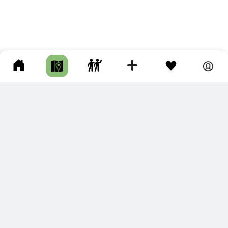
ПОДКЛЮЧИТЕ ДЛЯ СЕБЯ
ПРЕМИУМ
С премиум аккаунтом Вы сможете
скачивать треки в разных форматах для мобильных карт
и навигаторов
распечатывать маршруты и сохранять их в pdf,
копировать треки с сайта в свою библиотеку
наслаждаться сайтом без рекламы
помочь проекту и почувствовать себя лучше