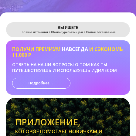
Leaflet
ВЫ ИЩЕТЕ
Горячие источники • Южно-Курильский р-н • Самые посещаемые
ПОЛУЧИ ПРЕМИУМ
НАВСЕГДА
И СЭКОНОМЬ
11.000 Р
ОТВЕТЬ НА НАШИ ВОПРОСЫ О ТОМ КАК ТЫ
ПУТЕШЕСТВУЕШЬ И ИСПОЛЬЗУЕШЬ ИДИЛЕСОМ
Подробнее →
ПРИЛОЖЕНИЕ,
КОТОРОЕ ПОМОГАЕТ НОВИЧКАМ И