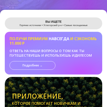
Leaflet
ВЫ ИЩЕТЕ
Горячие источники • Углегорский р-н • Самые посещаемые
ПОЛУЧИ ПРЕМИУМ
НАВСЕГДА
И СЭКОНОМЬ
11.000 Р
ОТВЕТЬ НА НАШИ ВОПРОСЫ О ТОМ КАК ТЫ
ПУТЕШЕСТВУЕШЬ И ИСПОЛЬЗУЕШЬ ИДИЛЕСОМ
Подробнее →
ПРИЛОЖЕНИЕ,
КОТОРОЕ ПОМОГАЕТ НОВИЧКАМ И