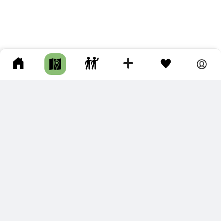
ПОДКЛЮЧИТЕ ДЛЯ СЕБЯ
ПРЕМИУМ
С премиум аккаунтом Вы сможете
скачивать треки в разных форматах для мобильных карт
и навигаторов
распечатывать маршруты и сохранять их в pdf,
копировать треки с сайта в свою библиотеку
наслаждаться сайтом без рекламы
помочь проекту и почувствовать себя лучше