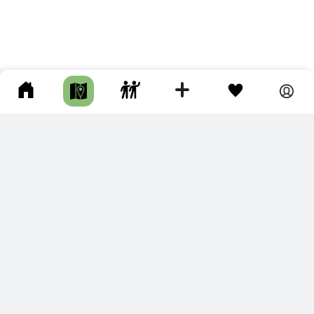
ПОДКЛЮЧИТЕ ДЛЯ СЕБЯ
ПРЕМИУМ
С премиум аккаунтом Вы сможете
скачивать треки в разных форматах для мобильных карт
и навигаторов
распечатывать маршруты и сохранять их в pdf,
копировать треки с сайта в свою библиотеку
наслаждаться сайтом без рекламы
помочь проекту и почувствовать себя лучше