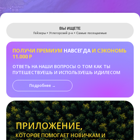
Leaflet
ВЫ ИЩЕТЕ
Гейзеры • Углегорский р-н • Самые посещаемые
ПОЛУЧИ ПРЕМИУМ
НАВСЕГДА
И СЭКОНОМЬ
11.000 Р
ОТВЕТЬ НА НАШИ ВОПРОСЫ О ТОМ КАК ТЫ
ПУТЕШЕСТВУЕШЬ И ИСПОЛЬЗУЕШЬ ИДИЛЕСОМ
Подробнее →
ПРИЛОЖЕНИЕ,
КОТОРОЕ ПОМОГАЕТ НОВИЧКАМ И