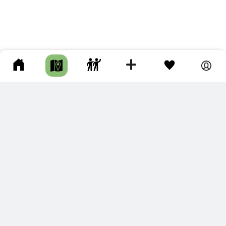
ПОДКЛЮЧИТЕ ДЛЯ СЕБЯ
ПРЕМИУМ
С премиум аккаунтом Вы сможете
скачивать треки в разных форматах для мобильных карт
и навигаторов
распечатывать маршруты и сохранять их в pdf,
копировать треки с сайта в свою библиотеку
наслаждаться сайтом без рекламы
помочь проекту и почувствовать себя лучше