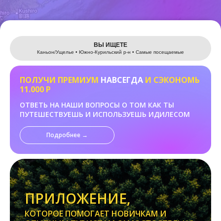
Leaflet
ВЫ ИЩЕТЕ
Каньон/Ущелье • Южно-Курильский р-н • Самые посещаемые
ПОЛУЧИ ПРЕМИУМ
НАВСЕГДА
И СЭКОНОМЬ
11.000 Р
ОТВЕТЬ НА НАШИ ВОПРОСЫ О ТОМ КАК ТЫ
ПУТЕШЕСТВУЕШЬ И ИСПОЛЬЗУЕШЬ ИДИЛЕСОМ
Подробнее →
ПРИЛОЖЕНИЕ,
КОТОРОЕ ПОМОГАЕТ НОВИЧКАМ И