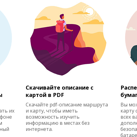
Скачивайте описание с
Распе
ы
картой в PDF
бума
Скачайте pdf-описание маршрута
Вы мо
ать их
и карту, чтобы иметь
карту 
ефоне
возможность изучить
всех в
м
информацию в местах без
допол
жный
интернета.
безопа
батаре