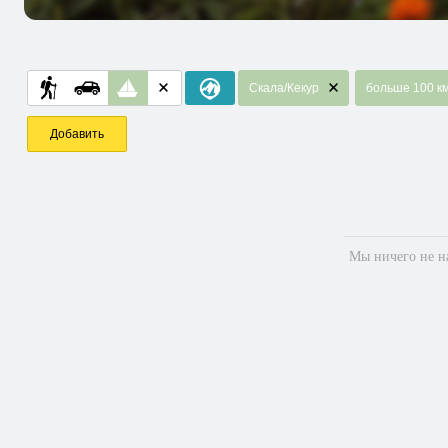
Скала/Кекур
больше 100 к
Добавить
Мы ничего не на