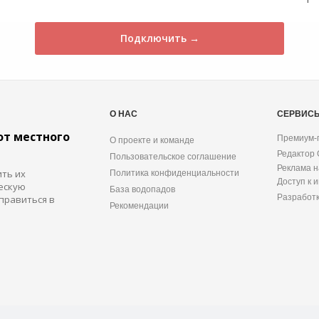
Подключить →
О НАС
СЕРВИС
от местного
Премиум-
О проекте и команде
Редактор
Пользовательское соглашение
Реклама н
ить их
Политика конфиденциальности
Доступ к 
ескую
База водопадов
Разработ
правиться в
Рекомендации