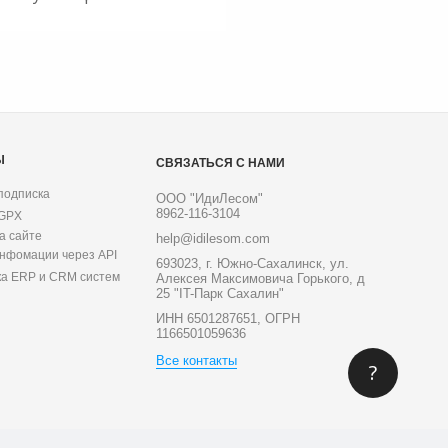
Ы
СВЯЗАТЬСЯ С НАМИ
подписка
ООО "ИдиЛесом"
8962-116-3104
 GPX
а сайте
help@idilesom.com
инфомации через API
693023, г. Южно-Сахалинск, ул.
ка ERP и CRM систем
Алексея Максимовича Горького, д
25 "IT-Парк Сахалин"
ИНН 6501287651, ОГРН
1166501059636
Все контакты
?