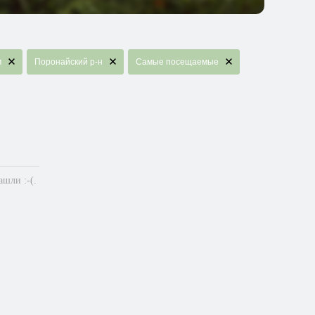
м
Поронайский р-н
Самые посещаемые
шли :-(.