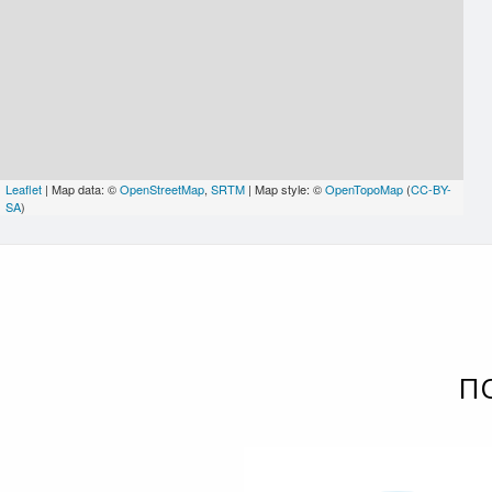
Leaflet
| Map data: ©
OpenStreetMap
,
SRTM
| Map style: ©
OpenTopoMap
(
CC-BY-
SA
)
П