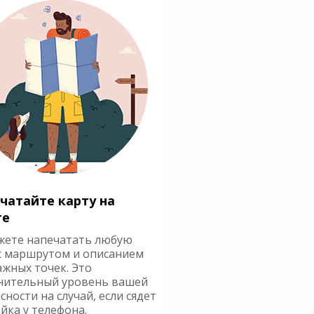
чатайте карту на
ге
жете напечатать любую
с маршрутом и описанием
ажных точек. Это
нительный уровень вашей
сности на случай, если сядет
йка у телефона.