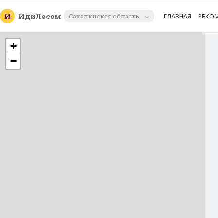
И
Иди
Лесом
Сахалинская область
ГЛАВНАЯ
РЕКО
+
−