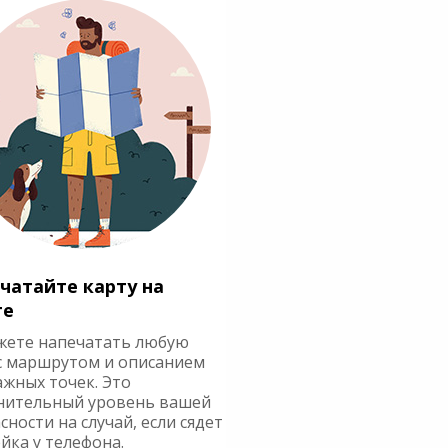
чатайте карту на
ге
жете напечатать любую
с маршрутом и описанием
ажных точек. Это
нительный уровень вашей
сности на случай, если сядет
йка у телефона.