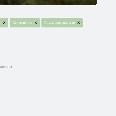
м
Охинский р-н
Самые посещаемые
шли :-(.