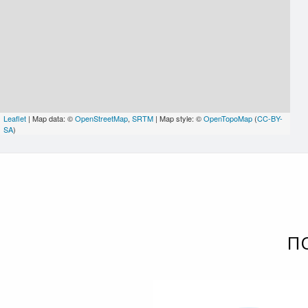
Leaflet
| Map data: ©
OpenStreetMap
,
SRTM
| Map style: ©
OpenTopoMap
(
CC-BY-
SA
)
П