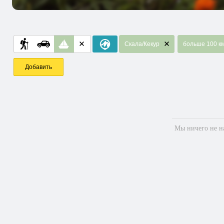
Скала/Кекур
больше 100 к
Добавить
Мы ничего не на