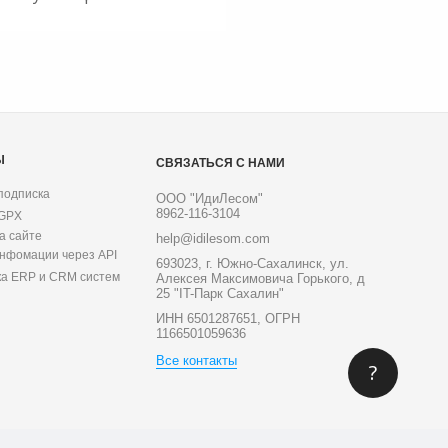
Ы
СВЯЗАТЬСЯ С НАМИ
подписка
ООО "ИдиЛесом"
8962-116-3104
 GPX
а сайте
help@idilesom.com
инфомации через API
693023, г. Южно-Сахалинск, ул.
ка ERP и CRM систем
Алексея Максимовича Горького, д
25 "IT-Парк Сахалин"
ИНН 6501287651, ОГРН
1166501059636
Все контакты
?