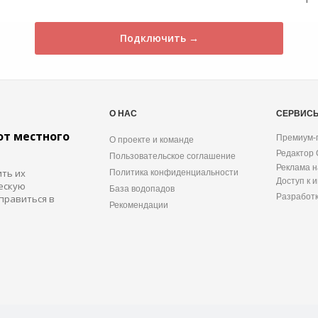
Подключить →
О НАС
СЕРВИС
от местного
Премиум-
О проекте и команде
Редактор
Пользовательское соглашение
Реклама н
ить их
Политика конфиденциальности
Доступ к 
ескую
База водопадов
Разработ
правиться в
Рекомендации