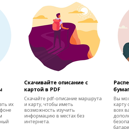
Скачивайте описание с
Распе
ы
картой в PDF
бума
Скачайте pdf-описание маршрута
Вы мо
ать их
и карту, чтобы иметь
карту 
ефоне
возможность изучить
всех в
м
информацию в местах без
допол
жный
интернета.
безопа
батаре