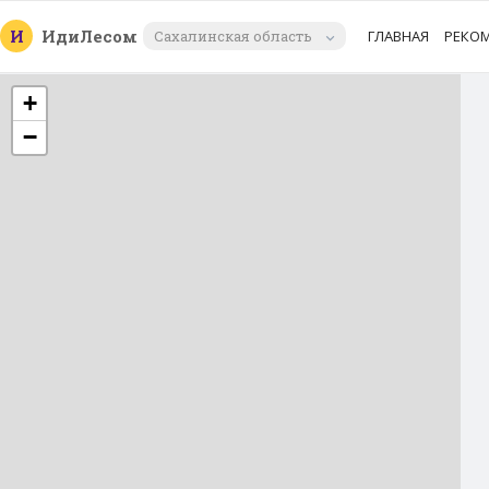
И
Иди
Лесом
Сахалинская область
ГЛАВНАЯ
РЕКО
+
−