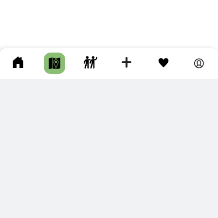
ПОДКЛЮЧИТЕ ДЛЯ СЕБЯ
ПРЕМИУМ
С премиум аккаунтом Вы сможете
скачивать треки в разных форматах для мобильных карт
и навигаторов
распечатывать маршруты и сохранять их в pdf,
копировать треки с сайта в свою библиотеку
наслаждаться сайтом без рекламы
помочь проекту и почувствовать себя лучше