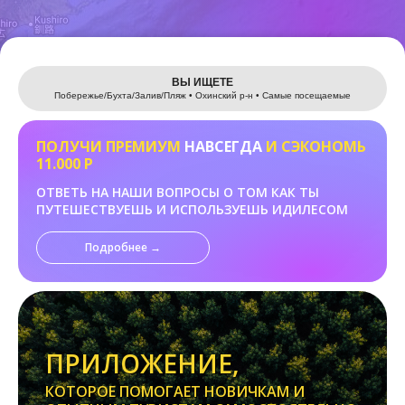
Leaflet
ВЫ ИЩЕТЕ
Побережье/Бухта/Залив/Пляж • Охинский р-н • Самые посещаемые
ПОЛУЧИ ПРЕМИУМ
НАВСЕГДА
И СЭКОНОМЬ
11.000 Р
ОТВЕТЬ НА НАШИ ВОПРОСЫ О ТОМ КАК ТЫ
ПУТЕШЕСТВУЕШЬ И ИСПОЛЬЗУЕШЬ ИДИЛЕСОМ
Подробнее →
ПРИЛОЖЕНИЕ,
КОТОРОЕ ПОМОГАЕТ НОВИЧКАМ И