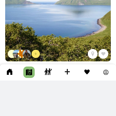
9
БУХТА БРОУТОНА, О. СИМУШИР
о.Cимушир • Длина маршрута: 1.03 км • Побережье / Бухта /
Залив / Пляж • По воде • Несколько дней
ПОДКЛЮЧИТЕ ДЛЯ СЕБЯ