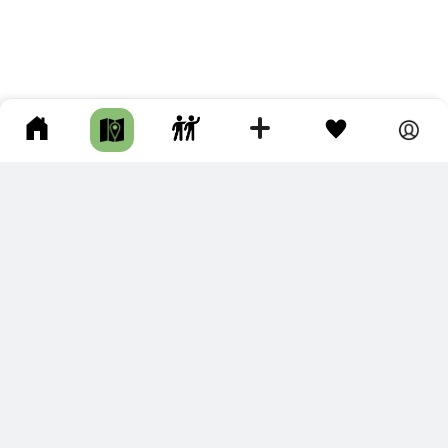
ПОДКЛЮЧИТЕ ДЛЯ СЕБЯ
ПРЕМИУМ
С премиум аккаунтом Вы сможете
скачивать треки в разных форматах для мобильных карт
и навигаторов
распечатывать маршруты и сохранять их в pdf,
копировать треки с сайта в свою библиотеку
наслаждаться сайтом без рекламы
помочь проекту и почувствовать себя лучше