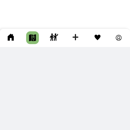
ПОДКЛЮЧИТЕ ДЛЯ СЕБЯ
ПРЕМИУМ
С премиум аккаунтом Вы сможете
скачивать треки в разных форматах для мобильных карт
и навигаторов
распечатывать маршруты и сохранять их в pdf,
копировать треки с сайта в свою библиотеку
наслаждаться сайтом без рекламы
помочь проекту и почувствовать себя лучше