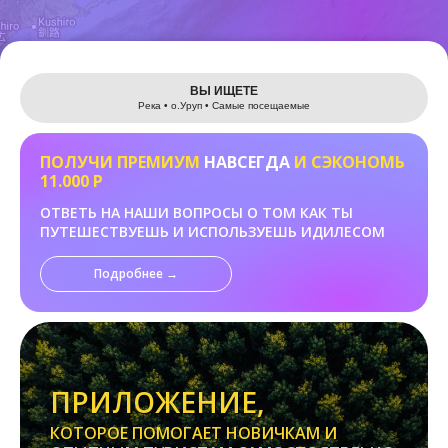
Leaflet
ВЫ ИЩЕТЕ
Река • о.Уруп • Самые посещаемые
ПОЛУЧИ ПРЕМИУМ
НАВСЕГДА
И СЭКОНОМЬ
11.000 Р
ОТВЕТЬ НА НАШИ ВОПРОСЫ О ТОМ КАК ТЫ
ПУТЕШЕСТВУЕШЬ И ИСПОЛЬЗУЕШЬ ИДИЛЕСОМ
Подробнее →
ПРИЛОЖЕНИЕ,
КОТОРОЕ ПОМОГАЕТ НОВИЧКАМ И