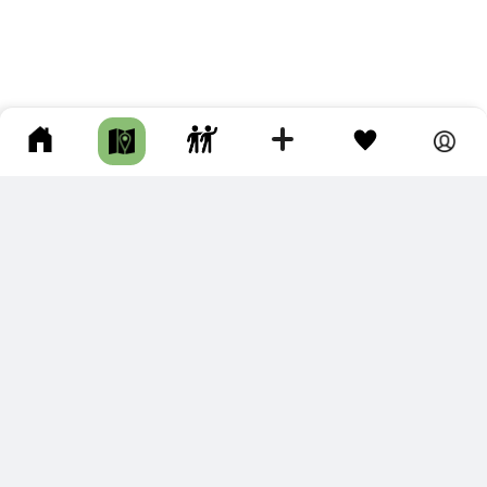
ПОДКЛЮЧИТЕ ДЛЯ СЕБЯ
ПРЕМИУМ
С премиум аккаунтом Вы сможете
скачивать треки в разных форматах для мобильных карт
и навигаторов
распечатывать маршруты и сохранять их в pdf,
копировать треки с сайта в свою библиотеку
наслаждаться сайтом без рекламы
помочь проекту и почувствовать себя лучше