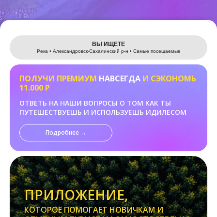
Leaflet
ВЫ ИЩЕТЕ
Река • Александровск-Сахалинский р-н • Самые посещаемые
ПОЛУЧИ ПРЕМИУМ
НАВСЕГДА
И СЭКОНОМЬ
11.000 Р
ОТВЕТЬ НА НАШИ ВОПРОСЫ О ТОМ КАК ТЫ
ПУТЕШЕСТВУЕШЬ И ИСПОЛЬЗУЕШЬ ИДИЛЕСОМ
Подробнее →
ПРИЛОЖЕНИЕ,
КОТОРОЕ ПОМОГАЕТ НОВИЧКАМ И