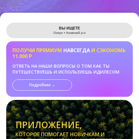
Leaflet
ВЫ ИЩЕТЕ
Озеро • Анивский р-н
ПОЛУЧИ ПРЕМИУМ
НАВСЕГДА
И СЭКОНОМЬ
11.000 Р
ОТВЕТЬ НА НАШИ ВОПРОСЫ О ТОМ КАК ТЫ
ПУТЕШЕСТВУЕШЬ И ИСПОЛЬЗУЕШЬ ИДИЛЕСОМ
Подробнее →
ПРИЛОЖЕНИЕ,
КОТОРОЕ ПОМОГАЕТ НОВИЧКАМ И