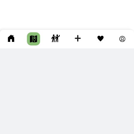
ПОДКЛЮЧИТЕ ДЛЯ СЕБЯ
ПРЕМИУМ
С премиум аккаунтом Вы сможете
скачивать треки в разных форматах для мобильных карт
и навигаторов
распечатывать маршруты и сохранять их в pdf,
копировать треки с сайта в свою библиотеку
наслаждаться сайтом без рекламы
помочь проекту и почувствовать себя лучше