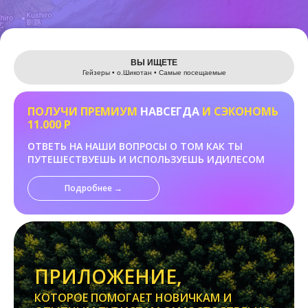
Leaflet
ВЫ ИЩЕТЕ
Гейзеры • о.Шикотан • Самые посещаемые
ПОЛУЧИ ПРЕМИУМ
НАВСЕГДА
И СЭКОНОМЬ
11.000 Р
ОТВЕТЬ НА НАШИ ВОПРОСЫ О ТОМ КАК ТЫ
ПУТЕШЕСТВУЕШЬ И ИСПОЛЬЗУЕШЬ ИДИЛЕСОМ
Подробнее →
ПРИЛОЖЕНИЕ,
КОТОРОЕ ПОМОГАЕТ НОВИЧКАМ И