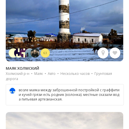
63
МАЯК ХОЛМСКИЙ
Холмский р-н • Маяк • Авто • Несколько часов • Грунтовая
дорога
возле маяка между заброшенной постройкой с граффити
и кучей грязи есть родник (колонка). местные сказали вод
а питьевая артезианская.