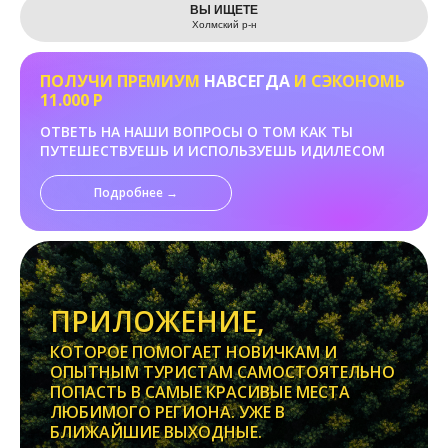
ВЫ ИЩЕТЕ
Холмский р-н
ПОЛУЧИ ПРЕМИУМ
НАВСЕГДА
И СЭКОНОМЬ
11.000 Р
ОТВЕТЬ НА НАШИ ВОПРОСЫ О ТОМ КАК ТЫ
ПУТЕШЕСТВУЕШЬ И ИСПОЛЬЗУЕШЬ ИДИЛЕСОМ
Подробнее →
ПРИЛОЖЕНИЕ,
КОТОРОЕ ПОМОГАЕТ НОВИЧКАМ И
ОПЫТНЫМ ТУРИСТАМ САМОСТОЯТЕЛЬНО
ПОПАСТЬ В САМЫЕ КРАСИВЫЕ МЕСТА
ЛЮБИМОГО РЕГИОНА. УЖЕ В
БЛИЖАЙШИЕ ВЫХОДНЫЕ.