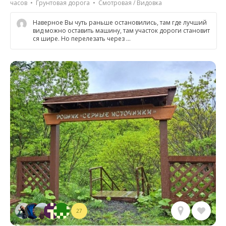
часов • Грунтовая дорога • Смотровая / Видовка
Наверное Вы чуть раньше остановились, там где лучший
вид можно оставить машину, там участок дороги становит
ся шире. Но перелезать через …
27