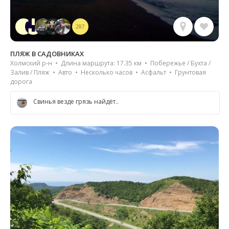
287
ПЛЯЖ В САДОВНИКАХ
Холмский р-н • Длина маршрута: 17.35 км • Побережье / Бухта /
Залив / Пляж • Авто • Несколько часов • Асфальт • Грунтовая
дорога
Свинья везде грязь найдёт..