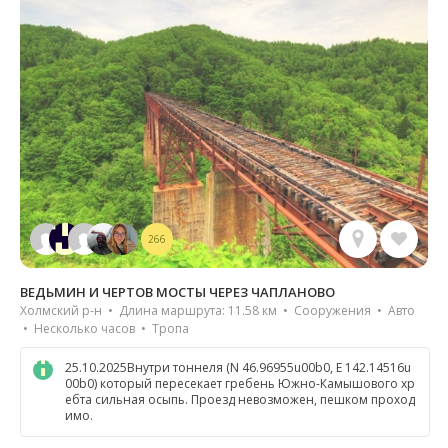
266
ВЕДЬМИН И ЧЕРТОВ МОСТЫ ЧЕРЕЗ ЧАПЛАНОВО
Холмский р-н • Длина маршрута: 11.58 км • Сооружения • Авто
• Несколько часов • Тропа
25.10.2025Внутри тоннеля (N 46.96955u00b0, E 142.14516u
00b0) который пересекает гребень Южно-Камышового хр
ебта сильная осыпь. Проезд невозможен, пешком проход
имо.