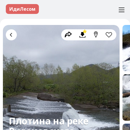
ИдиЛесом
Плотина на реке