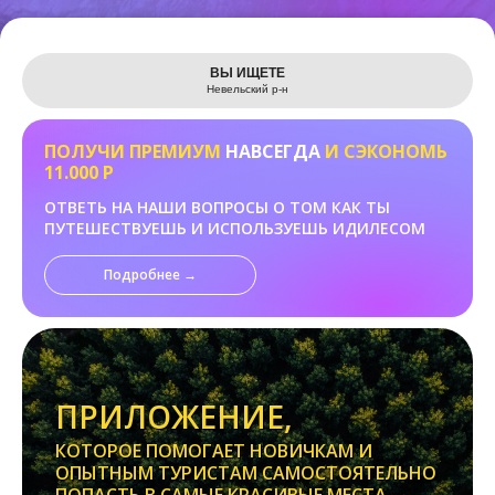
Leaflet
ВЫ ИЩЕТЕ
Невельский р-н
ПОЛУЧИ ПРЕМИУМ
НАВСЕГДА
И СЭКОНОМЬ
11.000 Р
ОТВЕТЬ НА НАШИ ВОПРОСЫ О ТОМ КАК ТЫ
ПУТЕШЕСТВУЕШЬ И ИСПОЛЬЗУЕШЬ ИДИЛЕСОМ
Подробнее →
ПРИЛОЖЕНИЕ,
КОТОРОЕ ПОМОГАЕТ НОВИЧКАМ И
ОПЫТНЫМ ТУРИСТАМ САМОСТОЯТЕЛЬНО