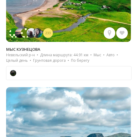
233
МЫС КУЗНЕЦОВА
Невельский р-н • Длина маршрута: 44.91 км • Мыс • Авто •
Целый день • Грунтовая дорога • По берегу