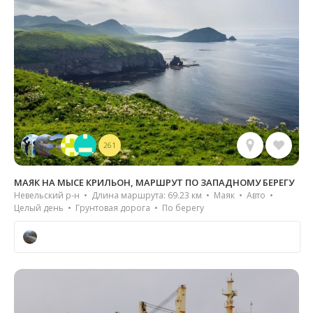
261
МАЯК НА МЫСЕ КРИЛЬОН, МАРШРУТ ПО ЗАПАДНОМУ БЕРЕГУ
Невельский р-н • Длина маршрута: 69.23 км • Маяк • Авто •
Целый день • Грунтовая дорога • По берегу