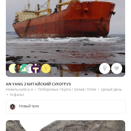
5
AN YANG 2 КИТАЙСКИЙ СУХОГРУЗ
Невельский р-н • Побережье / Бухта / Залив / Пляж • Целый день
• Асфальт
Новый трек