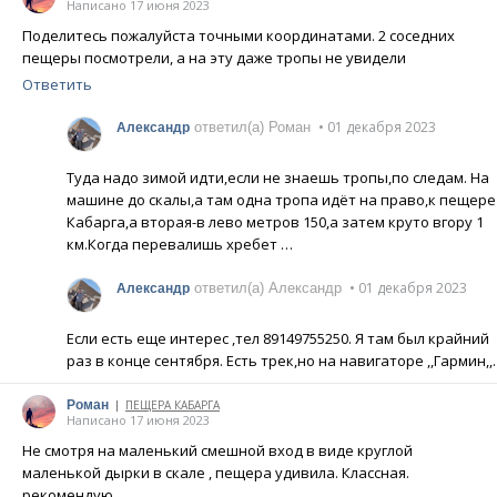
Написано 17 июня 2023
Поделитесь пожалуйста точными координатами. 2 соседних
пещеры посмотрели, а на эту даже тропы не увидели
Ответить
• 01 декабря 2023
ответил(а) Роман
Александр
Туда надо зимой идти,если не знаешь тропы,по следам. На
машине до скалы,а там одна тропа идёт на право,к пещере
Кабарга,а вторая-в лево метров 150,а затем круто вгору 1
км.Когда перевалишь хребет …
• 01 декабря 2023
ответил(а) Александр
Александр
Если есть еще интерес ,тел 89149755250. Я там был крайний
раз в конце сентября. Есть трек,но на навигаторе ,,Гармин,,.
Роман
ПЕЩЕРА КАБАРГА
|
Написано 17 июня 2023
Не смотря на маленький смешной вход в виде круглой
маленькой дырки в скале , пещера удивила. Классная.
рекомендую