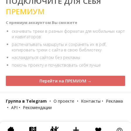
ПОДКЛЮЧИТЕ ДЛЯ СЕБЯ
ПРЕМИУМ
С премиум аккаунтом Вы сможете
скачивать треки в разных форматах для мобильных карт
и навигаторов
распечатывать маршруты и сохранять их в pdf,
копировать треки с сайта в свою библиотеку
наслаждаться сайтом без рекламы
помочь проекту и почувствовать себя лучше
Перейти на ПРЕМИУМ →
Группа в Telegram
•
О проекте
•
Контакты
•
Реклама
•
API
•
Рекомендации