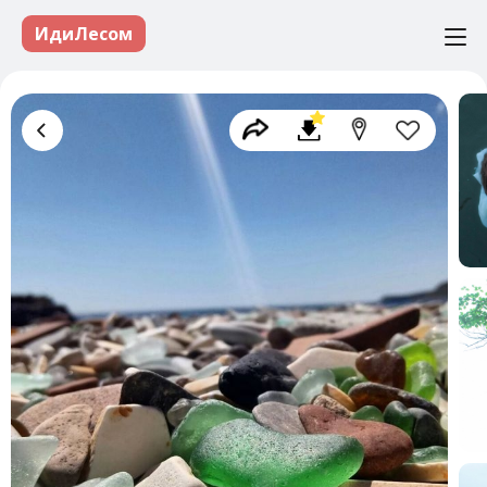
ИдиЛесом