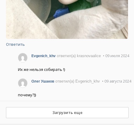
Ответить
• 09 июля 2024
ответил(а) krasnovaalice
Evgenich_khv
Их же нельзя собирать !)
• 09 августа 2024
ответил(а) Evgenich_khv
Олег Ушаков
почему?))
Загрузить еще