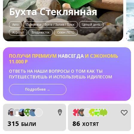
Бухта Стеклянная
Авто
Побережье / Бухта / Залив / Пляж
Целый день
Асфальт
Владивосток
Сезон ЛЕТО
ПОЛУЧИ ПРЕМИУМ
НАВСЕГДА
И СЭКОНОМЬ
11.000 Р
ОТВЕТЬ НА НАШИ ВОПРОСЫ О ТОМ КАК ТЫ
ПУТЕШЕСТВУЕШЬ И ИСПОЛЬЗУЕШЬ ИДИЛЕСОМ
Подробнее →
315
86
БЫЛИ
ХОТЯТ