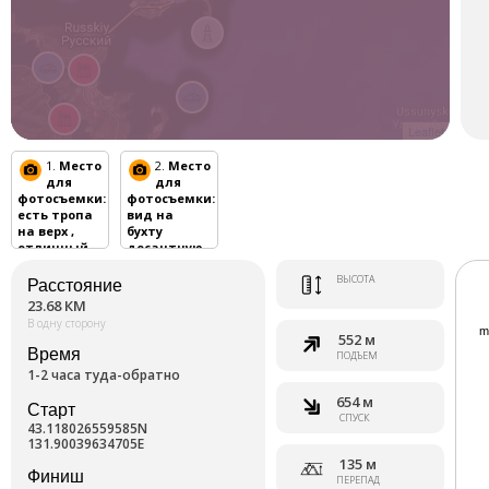
Leaflet
1.
Место
2.
Место
для
для
фотосъемки
:
фотосъемки
:
есть тропа
вид на
на верх ,
бухту
отличный
десантную
вид
ВЫСОТА
Расстояние
23.68 КМ
В одну сторону
552 м
Время
ПОДЪЕМ
1-2 часа туда-обратно
654 м
Старт
СПУСК
43.118026559585N
131.90039634705E
135 м
Финиш
ПЕРЕПАД