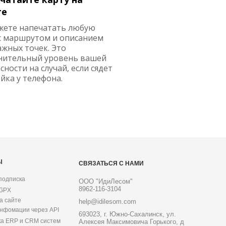
ге
жете напечатать любую
с маршрутом и описанием
ажных точек. Это
нительный уровень вашей
сности на случай, если сядет
йка у телефона.
Ы
СВЯЗАТЬСЯ С НАМИ
подписка
ООО "ИдиЛесом"
8962-116-3104
 GPX
а сайте
help@idilesom.com
инфомации через API
693023, г. Южно-Сахалинск, ул.
ка ERP и CRM систем
Алексея Максимовича Горького, д