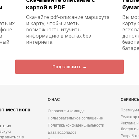
ы
картой в PDF
бума
Скачайте pdf-описание маршрута
Вы мо
ать их
и карту, чтобы иметь
карту 
ефоне
возможность изучить
всех в
м
информацию в местах без
допол
жный
интернета.
безопа
батаре
Подключить →
О НАС
СЕРВИС
от местного
Премиум-
О проекте и команде
Редактор
Пользовательское соглашение
Реклама н
ить их
Политика конфиденциальности
Доступ к 
ескую
База водопадов
Разработ
правиться в