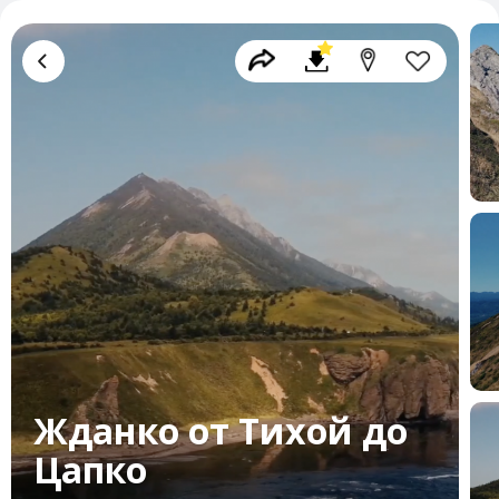
Жданко от Тихой до
Цапко