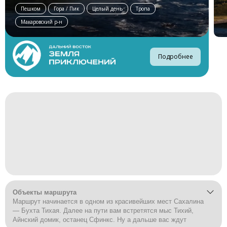
Пешком
Гора / Пик
Целый день
Тропа
Макаровский р-н
Подробнее
Объекты маршрута
Маршрут начинается в одном из красивейших мест Сахалина
— Бухта Тихая. Далее на пути вам встретятся мыс Тихий,
Айнский домик, останец Сфинкс. Ну а дальше вас ждут