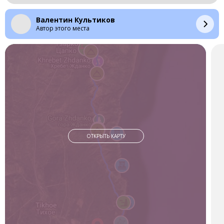
потрясающие виды с пика Жданко. Кстати, до начала
маршрута вы будете проезжать поселок Восточный, в
Валентин Культиков
котором находится ещё одна достопримечательность —
Автор этого места
ворота Тори. Тории — символические врата храма религии
Синто. Сооружение, которое осталось после японцев. Также
с бухты Тихой можно подняться на пик Смелый.
Географическая и климатическая характеристика
Хребет Жданко — геологический памятник природы России
федерального ранга, названный в честь русского генерала
корпуса гидрографов Михаила Ефимовича Жданко. Хребет
образован лавовыми потоками, протяженностью в 13 км. При
этом он сравнительно узкий — всего 1,5–2 км. Наиболее
высокая точка хребта — 682 м. Хребет подолгу может быть
закрыт облаками и поднимающимся вверх по склонам
ОТКРЫТЬ КАРТУ
туманом с моря, скрываться за пеленой затяжного дождя
или снежных вихрей. При такой ситуации подъем на вершину
не рекомендуется.
Препятствия
В большей степени это местами тяжело проходимая
растительность. По мере приближения к пику возникают
участки, где приходится карабкаться. Если вы боитесь
высоты, то это может стать серьезным испытанием для вас.
К слову, люди с опытом либо отсутствием боязни высоты