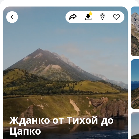
Жданко от Тихой до
Цапко