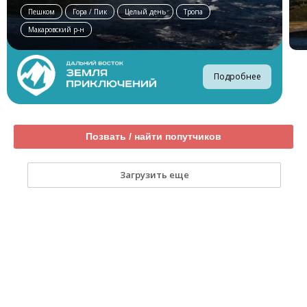
Пешком
Гора / Пик
Целый день
Тропа
Макаровский р-н
Подробнее
Позвать / найти попутчиков
Загрузить еще