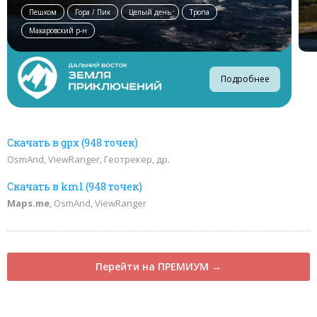
Пешком
Гора / Пик
Целый день
Тропа
Макаровский р-н
Подробнее
Скачать в gpx (948 точек)
OsmAnd, ViewRanger, Геотрекер, др.
Скачать в kml (948 точек)
Maps.me
, OsmAnd, ViewRanger
Перейти на ПРЕМИУМ →