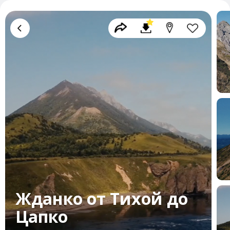
Жданко от Тихой до
Цапко