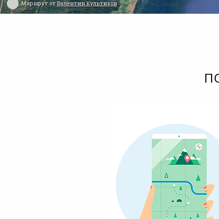
Маршрут от
Валентин Культиков
П