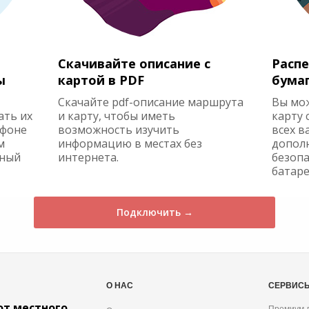
Скачивайте описание с
Распе
ы
картой в PDF
бума
Скачайте pdf-описание маршрута
Вы мо
ать их
и карту, чтобы иметь
карту 
ефоне
возможность изучить
всех в
м
информацию в местах без
допол
жный
интернета.
безопа
батаре
Подключить →
О НАС
СЕРВИС
от местного