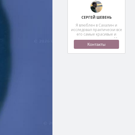
СЕРГЕЙ ШЕВЕНЬ
Я влюблен в Сахалин и
исследовал практически все
его самые красивые и
труднодоступные пики. Моя
…
Контакты