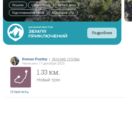
Пешком
Скала / Кекур
Целый день
Подготовленная тропа
Алданский улус
Подробнее
Roman Pozdny
ЛЕНСКИЕ СТОЛБЫ
|
Написано 17 декабря 2025
1.33 км.
Новый трек
Ответить