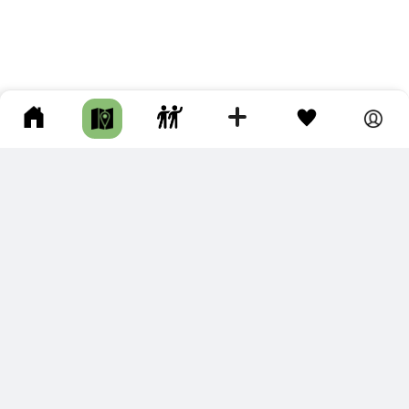
ПОДКЛЮЧИТЕ ДЛЯ СЕБЯ
ПРЕМИУМ
С премиум аккаунтом Вы сможете
скачивать треки в разных форматах для мобильных карт
и навигаторов
распечатывать маршруты и сохранять их в pdf,
копировать треки с сайта в свою библиотеку
наслаждаться сайтом без рекламы
помочь проекту и почувствовать себя лучше